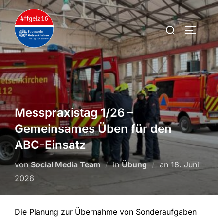
Zum
Inhalt
Suchen
SEITEN
springen
nach:
Messpraxistag 1/26 –
Gemeinsames Üben für den
ABC-Einsatz
Veröffentlich
von
Social Media Team
in
Übung
an
18. Juni
am
2026
Die Planung zur Übernahme von Sonderaufgaben