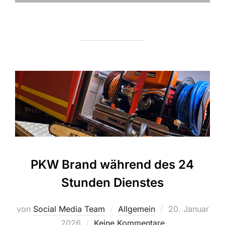
PKW Brand während des 24
Stunden Dienstes
Veröffentlicht
von
Social Media Team
Allgemein
20. Januar
am
2026
Keine Kommentare