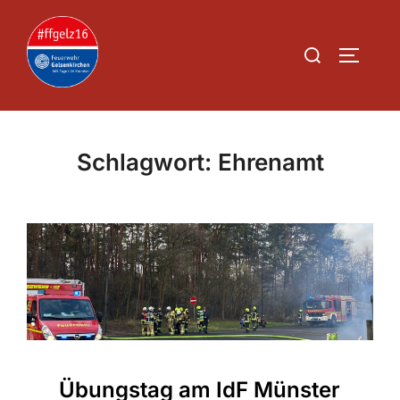
Zum
Inhalt
Suchen
SEITEN
springen
nach:
Schlagwort:
Ehrenamt
Übungstag am IdF Münster