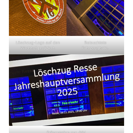
Löschzug-Logo auf den
Beleuchtete
Wachhof projiziert.
Fahrzeughalle.
Präsentation zur JHV.