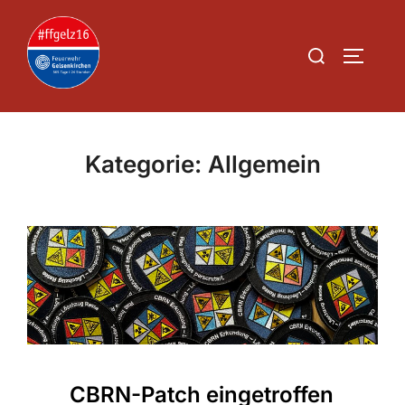
Zum
Inhalt
Suchen
SEITEN
springen
nach:
Kategorie:
Allgemein
CBRN-Patch eingetroffen