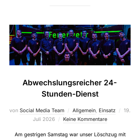
Abwechslungsreicher 24-
Stunden-Dienst
Veröffe
von
Social Media Team
Allgemein
,
Einsatz
19.
am
Juli 2026
Keine Kommentare
Am gestrigen Samstag war unser Löschzug mit