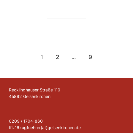
Seitennummerierung
1
2
…
9
der
Beiträge
Recklinghauser Straße 110
45892 Gelsenkirchen
0209 / 1704-860
fflz16zugfuehrer(at)gelsenkirchen.de