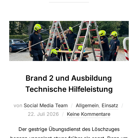
Brand 2 und Ausbildung
Technische Hilfeleistung
Veröff
von
Social Media Team
Allgemein
,
Einsatz
am
22. Juli 2026
Keine Kommentare
Der gestrige Übungsdienst des Löschzuges