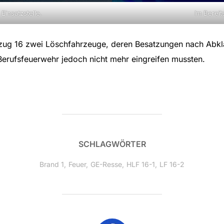
insatzstelle.
Im Bereit
schzug 16 zwei Löschfahrzeuge, deren Besatzungen nach Abk
 Berufsfeuerwehr jedoch nicht mehr eingreifen mussten.
SCHLAGWÖRTER
Brand 1
,
Feuer
,
GE-Resse
,
HLF 16-1
,
LF 16-2