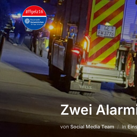
Zum
Inhalt
springen
Zwei Alarmi
von
Social Media Team
in
Ein