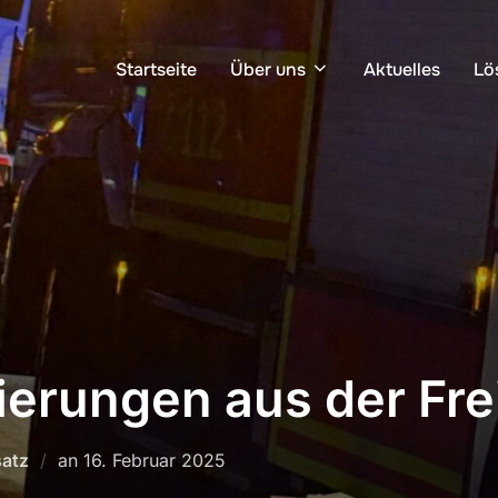
Startseite
Über uns
Aktuelles
Lö
erungen aus der Frei
Veröffentlicht
satz
an
16. Februar 2025
am