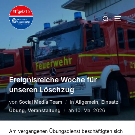
Zum
Inhalt
Suchen
SEITEN
springen
nach:
Ereignisreiche Woche für
unseren Löschzug
von
Social Media Team
in
Allgemein
,
Einsatz
,
Veröffentlicht
Übung
,
Veranstaltung
an
10. Mai 2026
am
Am vergangenen Übungsdienst beschäftigten sich